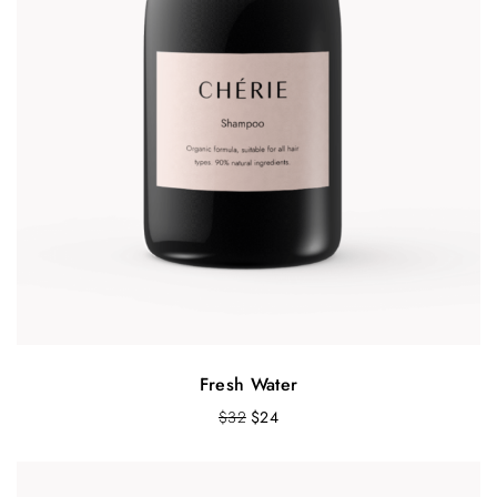
Fresh Water
O
Т
$
32
$
24
r
е
i
к
g
у