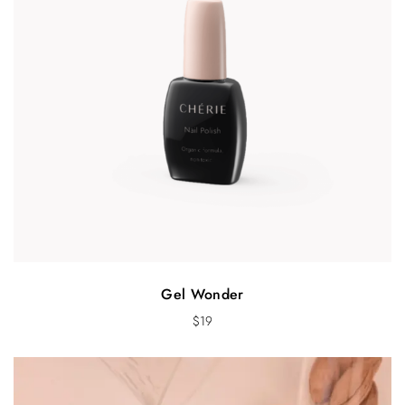
Gel Wonder
$
19