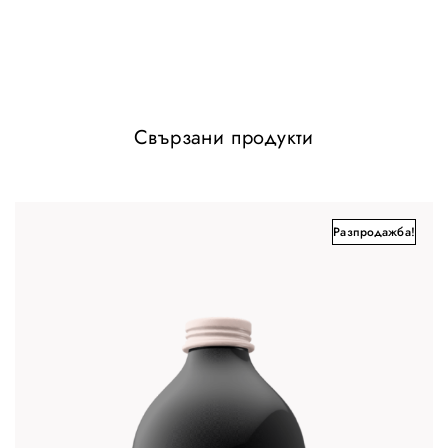
You must be
logged in
to post a review.
Related
E-Gift Card
Physical Gift Card
септември 18, 2020
септември 7, 2020
Similar post
Similar post
Oil Water
Свързани продукти
юли 7, 2020
Similar post
Разпродажба!