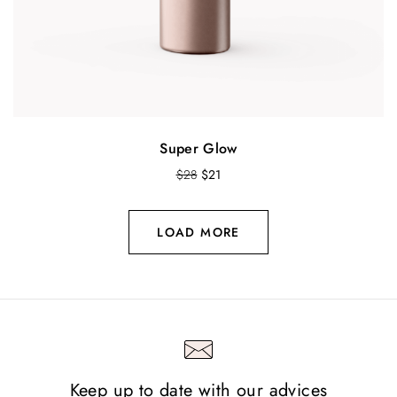
Super Glow
O
Т
$
28
$
21
r
е
i
к
g
у
LOAD MORE
i
щ
n
а
a
т
l
а
p
ц
r
е
i
н
c
а
Keep up to date with our advices
e
е