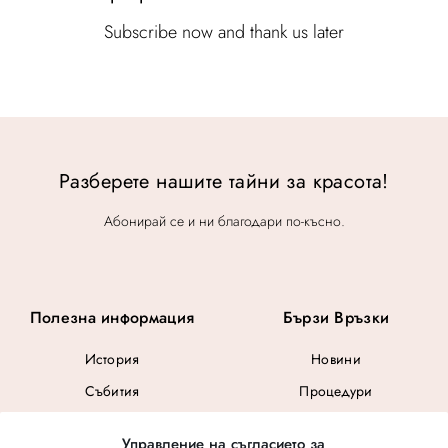
w
:
a
$
Subscribe now and thank us later
s
2
:
1
$
.
2
8
.
Разберете нашите тайни за красота!
Абонирай се и ни благодари по-късно.
Полезна информация
Бързи Връзки
История
Новини
Събития
Процедури
Общи Условия
Управление на съгласието за