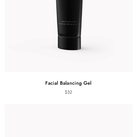
g
h
$
2
0
0
Facial Balancing Gel
$
32