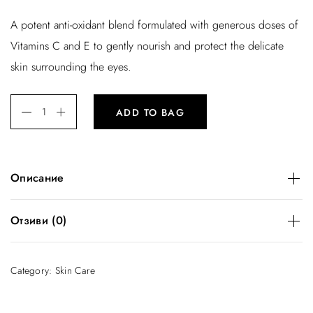
A potent anti-oxidant blend formulated with generous doses of
Vitamins C and E to gently nourish and protect the delicate
skin surrounding the eyes.
ADD TO BAG
Описание
A potent anti-oxidant blend formulated with generous doses
Отзиви (0)
of Vitamins C and E to gently nourish and protect the
delicate skin surrounding the eyes.
There are no reviews yet.
Category:
Skin Care
Related
Be the first to review “Pure Effect”
You must be
logged in
to post a review.
Facial Cleanser
Eye Cream