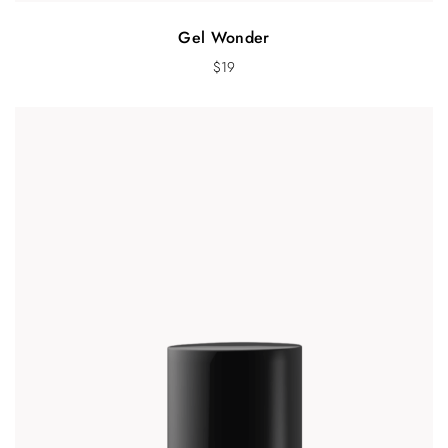
Gel Wonder
$
19