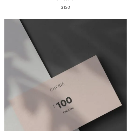
$
120