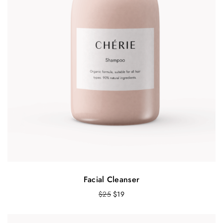
Facial Cleanser
O
Т
$
25
$
19
r
е
i
к