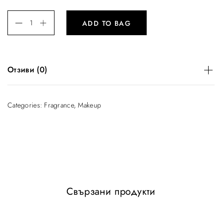
ADD TO BAG
Отзиви (0)
There are no reviews yet.
Categories:
Fragrance
,
Makeup
Be the first to review “Light Wonder”
You must be
logged in
to post a review.
Свързани продукти