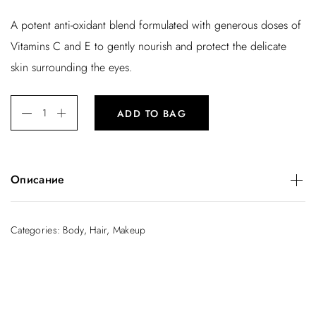
A potent anti-oxidant blend formulated with generous doses of
Vitamins C and E to gently nourish and protect the delicate
skin surrounding the eyes.
ADD TO BAG
Описание
A potent anti-oxidant blend formulated with generous doses
of Vitamins C and E to gently nourish and protect the
Categories:
Body
,
Hair
,
Makeup
delicate skin surrounding the eyes.
Related
Facial Cleanser
Eye Cream