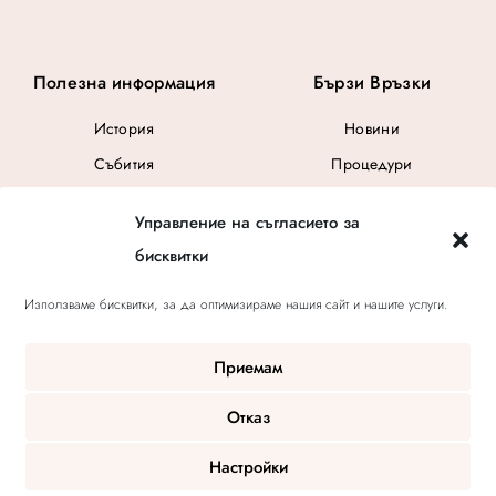
Полезна информация
Бързи Връзки
История
Новини
Събития
Процедури
Общи Условия
Управление на съгласието за
Ваучер за подарък
бисквитки
Използваме бисквитки, за да оптимизираме нашия сайт и нашите услуги.
Приемам
Отказ
Настройки
© 2020 V-Key Salon | OnOffDigital