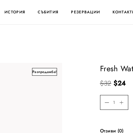
ИСТОРИЯ
СЪБИТИЯ
РЕЗЕРВАЦИИ
КОНТАКТ
Fresh Wat
Разпродажба!
O
Т
$
32
$
24
r
е
i
к
g
у
i
щ
n
а
Отзиви (0)