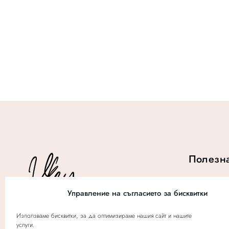
w
:
a
$
s
1
:
6
$
.
2
2
.
Полезн
История
Управление на съгласието за бисквитки
Събития
Използваме бисквитки, за да оптимизираме нашия сайт и нашите
услуги.
© 2020 V-Key Salon | OnOffDigital