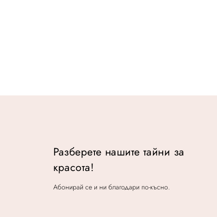
w
:
a
$
s
1
:
6
$
.
2
2
.
Разберете нашите тайни за
красота!
Абонирай се и ни благодари по-късно.