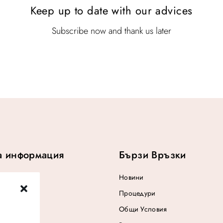
Keep up to date with our advices
w
:
a
$
s
1
Subscribe now and thank us later
:
9
$
.
2
5
.
а информация
Бързи Връзки
Новини
Процедури
Общи Условия