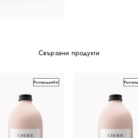
.
Свързани продукти
Разпродажба!
Разпро