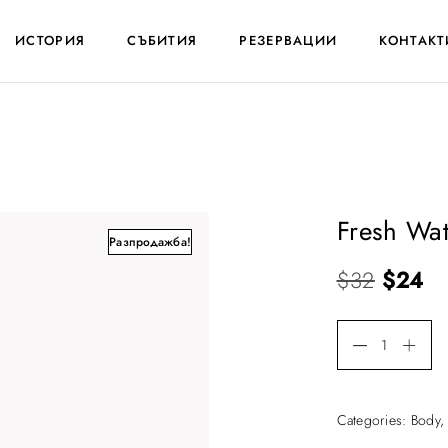
ИСТОРИЯ
СЪБИТИЯ
РЕЗЕРВАЦИИ
КОНТАКТ
Fresh Wat
Разпродажба!
O
Т
$
32
$
24
r
е
i
к
g
у
i
щ
Categories:
Body
n
а