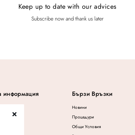
Keep up to date with our advices
w
:
w
:
a
$
a
$
s
1
s
1
Subscribe now and thank us later
:
9
:
9
$
.
$
.
2
2
5
5
.
.
а информация
Бързи Връзки
Новини
Процедури
Общи Условия