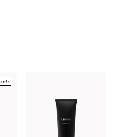
дажба!