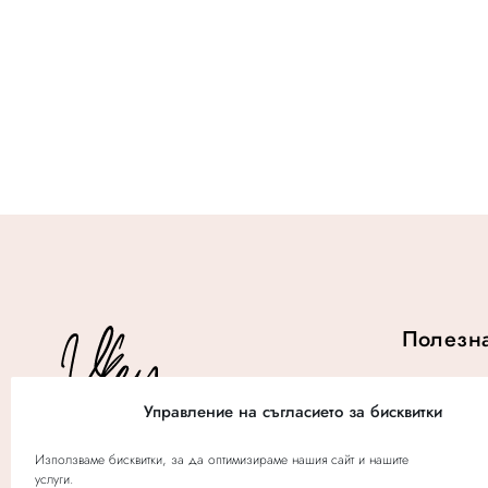
w
:
a
$
s
2
:
4
$
.
3
2
.
Полезн
История
Управление на съгласието за бисквитки
Събития
Използваме бисквитки, за да оптимизираме нашия сайт и нашите
услуги.
© 2020 V-Key Salon | OnOffDigital