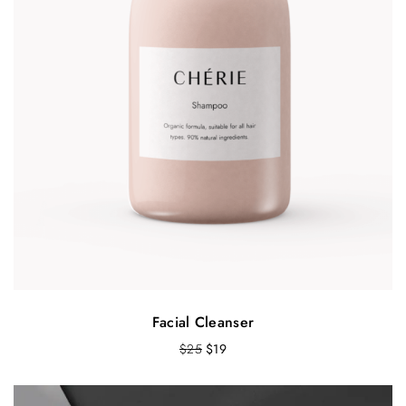
Facial Cleanser
O
Т
$
25
$
19
r
е
i
к
g
у