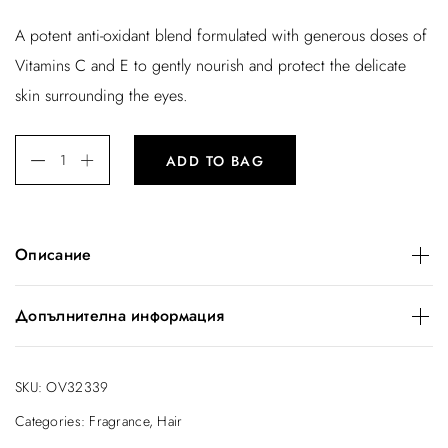
A potent anti-oxidant blend formulated with generous doses of
Vitamins C and E to gently nourish and protect the delicate
skin surrounding the eyes.
ADD TO BAG
Описание
A potent anti-oxidant blend formulated with generous doses
Допълнителна информация
of Vitamins C and E to gently nourish and protect the
delicate skin surrounding the eyes.
Тегло
SKU:
OV32339
10 кг
Related
Categories:
Fragrance
,
Hair
Facial Cleanser
Pure Effect
Размери