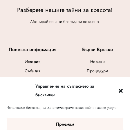
:
9
$
.
Разберете нашите тайни за красота!
2
5
Абонирай се и ни благодари по-късно.
.
Полезна информация
Бързи Връзки
История
Новини
Събития
Процедури
Общи Условия
Управление на съгласието за
Ваучер за подарък
бисквитки
Използваме бисквитки, за да оптимизираме нашия сайт и нашите услуги.
Приемам