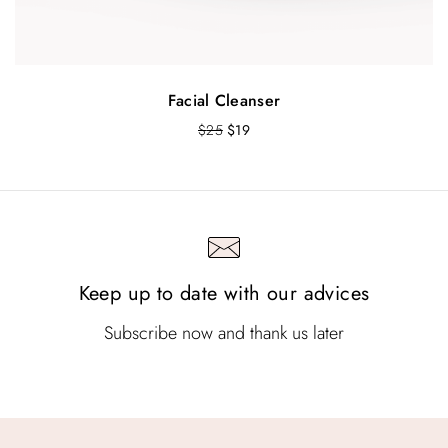
Facial Cleanser
O
Т
$
25
$
19
r
е
i
к
g
у
i
щ
n
а
a
т
l
а
Keep up to date with our advices
p
ц
r
е
i
н
Subscribe now and thank us later
c
а
e
е
w
:
a
$
s
1