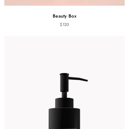
Beauty Box
$
120