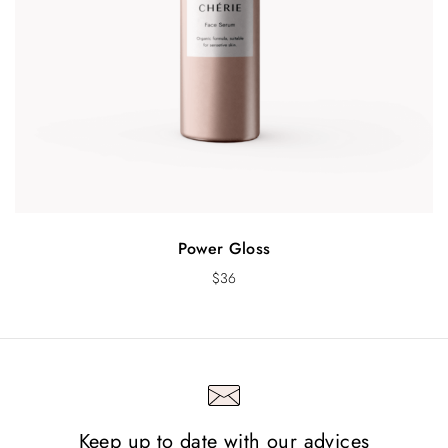
h
$
2
0
0
Power Gloss
$
36
Keep up to date with our advices