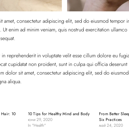
t amet, consectetur adipiscing elit, sed do eiusmod tempor in
 Ut enim ad minim veniam, quis nostrud exercitation ullamco la
sequat.
 in reprehenderit in voluptate velit esse cillum dolore eu fugiat
at cupidatat non proident, sunt in culpa qui officia deserunt m
 dolor sit amet, consectetur adipiscing elit, sed do eiusmod
na aliqua.
 Hair: 10
10 Tips for Healthy Mind and Body
From Better Sleep
юни 29, 2020
Six Practices
In "Health"
май 24, 2020