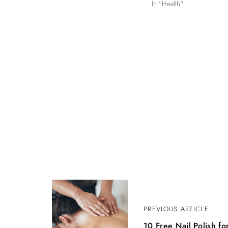
In "Health"
Н
PREVIOUS ARTICLE
а
10 Free Nail Polish fo