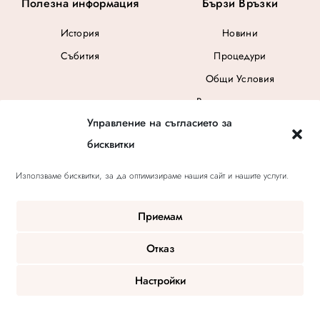
Полезна информация
Бързи Връзки
История
Новини
Събития
Процедури
Общи Условия
Ваучер за подарък
Управление на съгласието за
бисквитки
Използваме бисквитки, за да оптимизираме нашия сайт и нашите услуги.
Приемам
Отказ
© 2020 V-Key Salon | OnOffDigital
Настройки